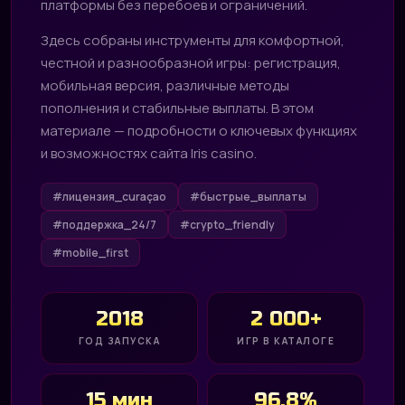
платформы без перебоев и ограничений.
Здесь собраны инструменты для комфортной,
честной и разнообразной игры: регистрация,
мобильная версия, различные методы
пополнения и стабильные выплаты. В этом
материале — подробности о ключевых функциях
и возможностях сайта Iris casino.
#лицензия_curaçao
#быстрые_выплаты
#поддержка_24/7
#crypto_friendly
#mobile_first
2018
2 000+
ГОД ЗАПУСКА
ИГР В КАТАЛОГЕ
15 мин
96.8%