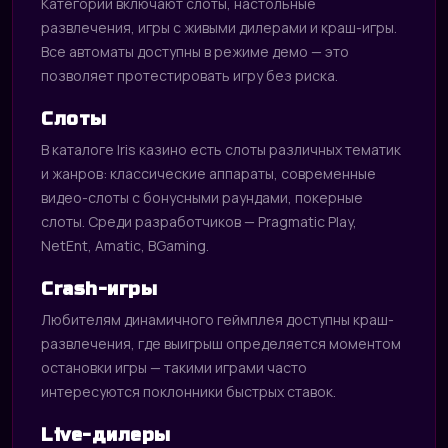
Категории включают слоты, настольные
развлечения, игры с живыми дилерами и краш-игры.
Все автоматы доступны в режиме демо — это
позволяет протестировать игру без риска.
Слоты
В каталоге Iris казино есть слоты различных тематик
и жанров: классические аппараты, современные
видео-слоты с бонусными раундами, покерные
слоты. Среди разработчиков — Pragmatic Play,
NetEnt, Amatic, BGaming.
Crash-игры
Любителям динамичного геймплея доступны краш-
развлечения, где выигрыш определяется моментом
остановки игры — такими играми часто
интересуются поклонники быстрых ставок.
Live-дилеры