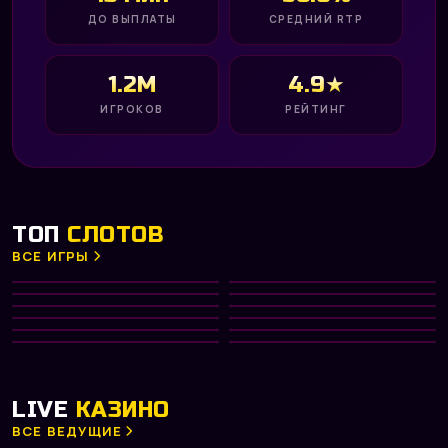
ДО ВЫПЛАТЫ
СРЕДНИЙ RTP
1.2M
4.9★
ИГРОКОВ
РЕЙТИНГ
ТОП
СЛОТОВ
ВСЕ ИГРЫ
Gates of Olympus 1000
Big Bass Bonanza
HOT
Diamond of Jungle
Aztec Clusters
NEW
PRAGMATIC PLAY
PRAGMATIC PLAY
Divine Divas
Dreamshock
TOP
NETENT
PRAGMATIC PLAY
Hot Fruit
Phoenix Rising
NEW
PLAY’N GO
NETENT
Fruit Machine
Capymania Yellow
HOT
MICROGAMING
PLAY’N GO
Big Win x25
Fab Farm
MICROGAMING
PRAGMATIC PLAY
NETENT
PLAY’N GO
LIVE
КАЗИНО
ВСЕ ВЕДУЩИЕ