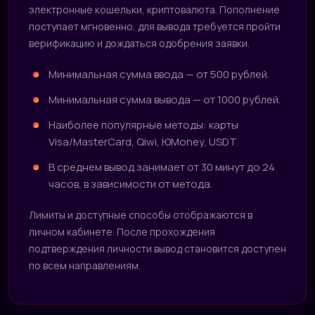
электронные кошельки, криптовалюта. Пополнение
поступает мгновенно, для вывода требуется пройти
верификацию и дождаться одобрения заявки.
Минимальная сумма ввода — от 500 рублей.
Минимальная сумма вывода — от 1000 рублей.
Наиболее популярные методы: карты
Visa/MasterCard, Qiwi, ЮMoney, USDT.
В среднем вывод занимает от 30 минут до 24
часов, в зависимости от метода.
Лимиты и доступные способы отображаются в
личном кабинете. После прохождения
подтверждения личности вывод становится доступен
по всем направлениям.