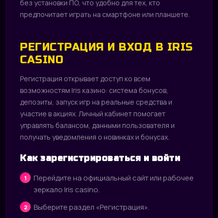
без установки ПО, что удобно для тех, кто
предпочитает играть на смартфоне или планшете.
РЕГИСТРАЦИЯ И ВХОД В IRIS
CASINO
Регистрация открывает доступ ко всем
возможностям Iris казино: система бонусов,
депозиты, запуск игр на реальные средства и
участие в акциях. Личный кабинет помогает
управлять балансом, данными пользователя и
получать уведомления о новинках и бонусах.
Как зарегистрироваться и войти
Перейдите на официальный сайт или рабочее
зеркало Iris casino.
Выберите раздел «Регистрация».