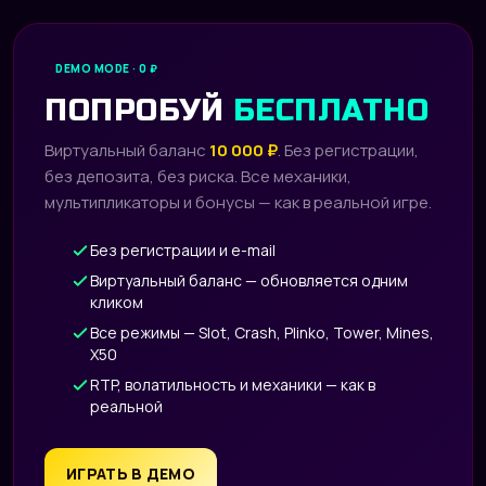
DEMO MODE · 0 ₽
ПОПРОБУЙ
БЕСПЛАТНО
Виртуальный баланс
10 000 ₽
. Без регистрации,
без депозита, без риска. Все механики,
мультипликаторы и бонусы — как в реальной игре.
Без регистрации и e-mail
Виртуальный баланс — обновляется одним
кликом
Все режимы — Slot, Crash, Plinko, Tower, Mines,
X50
RTP, волатильность и механики — как в
реальной
ИГРАТЬ В ДЕМО