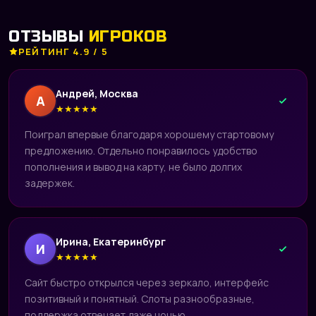
ОТЗЫВЫ
ИГРОКОВ
РЕЙТИНГ 4.9 / 5
Андрей, Москва
А
★
★
★
★
★
Поиграл впервые благодаря хорошему стартовому
предложению. Отдельно понравилось удобство
пополнения и вывод на карту, не было долгих
задержек.
Ирина, Екатеринбург
И
★
★
★
★
★
Сайт быстро открылся через зеркало, интерфейс
позитивный и понятный. Слоты разнообразные,
поддержка отвечает даже ночью.