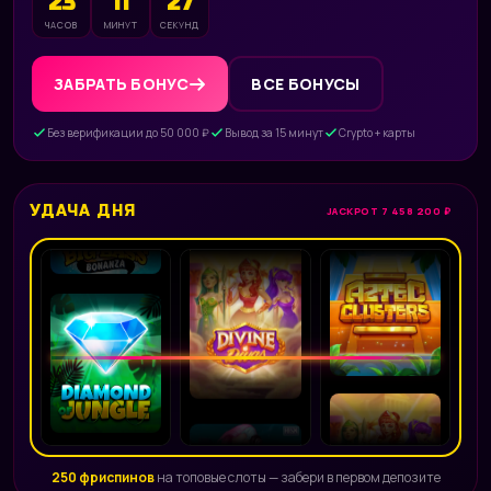
23
11
25
ЧАСОВ
МИНУТ
СЕКУНД
ЗАБРАТЬ БОНУС
ВСЕ БОНУСЫ
Без верификации до 50 000 ₽
Вывод за 15 минут
Crypto + карты
УДАЧА ДНЯ
JACKPOT 7 458 200 ₽
250 фриспинов
на топовые слоты — забери в первом депозите