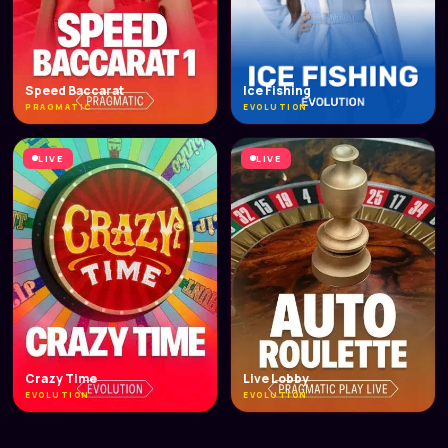
Speed Baccarat
Ice Fishing
PRAGMATIC
EVOLUTION
LIVE
LIVE
Crazy Time
Live Lobby
EVOLUTION
EVOLUTION