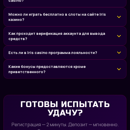
casino?
Можно ли играть бесплатно в слоты на сайте Iris
казино?
Как проходит верификация аккаунта для вывода
средств?
Есть ли в Iris casino программа лояльности?
Какие бонусы предоставляются кроме
приветственного?
ГОТОВЫ ИСПЫТАТЬ
УДАЧУ?
Регистрация — 2 минуты. Депозит — мгновенно.