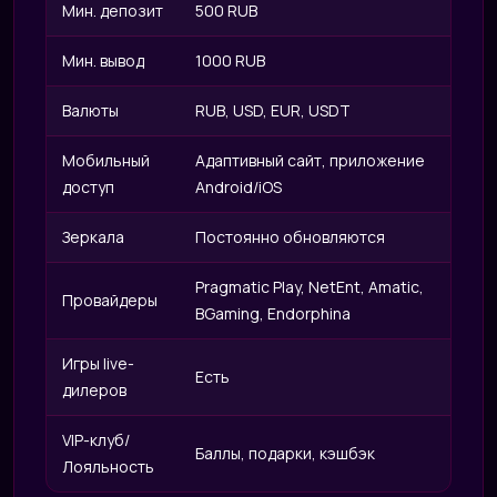
Мин. депозит
500 RUB
Мин. вывод
1000 RUB
Валюты
RUB, USD, EUR, USDT
Мобильный
Адаптивный сайт, приложение
доступ
Android/iOS
Зеркала
Постоянно обновляются
Pragmatic Play, NetEnt, Amatic,
IRI
Провайдеры
BGaming, Endorphina
Игры live-
Есть
дилеров
VIP-клуб/
Баллы, подарки, кэшбэк
Лояльность