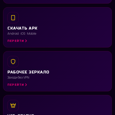
СКАЧАТЬ APK
Android · iOS · Mobile
ПЕРЕЙТИ
РАБОЧЕЕ ЗЕРКАЛО
Заходи без VPN
ПЕРЕЙТИ